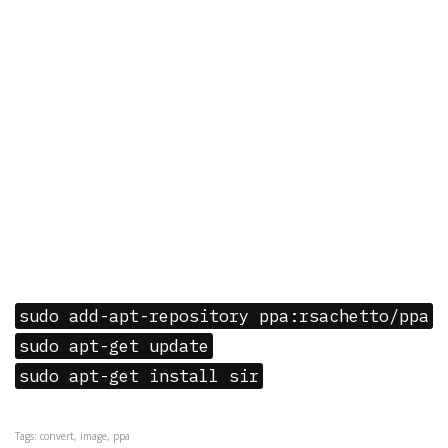
sudo add-apt-repository ppa:rsachetto/ppa
sudo apt-get update
sudo apt-get install sir
Tags: convert, image, ppa