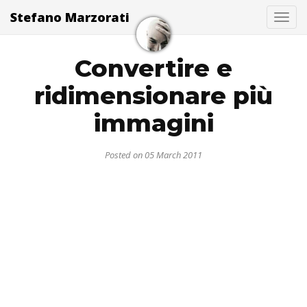
Stefano Marzorati
Togg
Convertire e
ridimensionare più
immagini
Posted on 05 March 2011