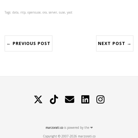
Tags: data, ntp, opensuse, ora, server, suse, yast
← PREVIOUS POST
NEXT POST →
X
TikTok
Contattami
LinkedIn
Instagram
marzorati.co
is powered by the ❤
Copyright © 2007-2026 marzorati.co