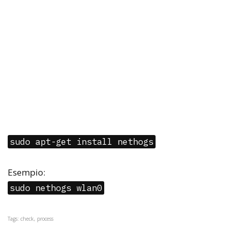
sudo apt-get install nethogs
Esempio:
sudo nethogs wlan0
Tags: check, process