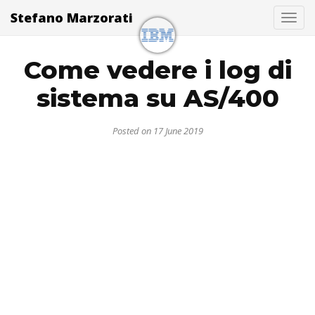
Stefano Marzorati
Togg
Come vedere i log di
sistema su AS/400
Posted on 17 June 2019