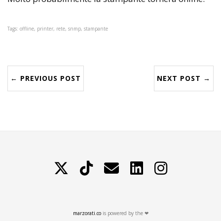
Tags: offline, printer, rete, snmp, stampante
← PREVIOUS POST
NEXT POST →
X
TikTok
Contattami
LinkedIn
Instagram
marzorati.co
is powered by the ❤