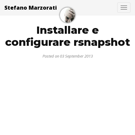
Stefano Marzorati
Togg
Installare e
configurare rsnapshot
Posted on 03 September 2013