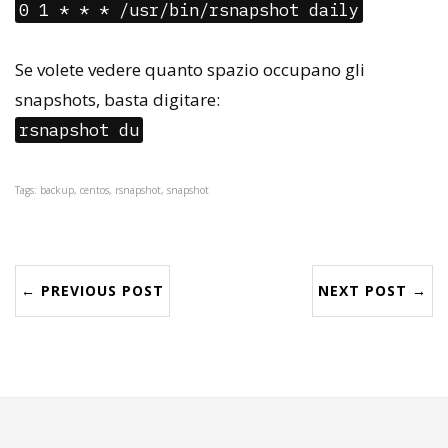
0 1 * * * /usr/bin/rsnapshot daily
Se volete vedere quanto spazio occupano gli
snapshots, basta digitare:
rsnapshot du
Tags: backup, centos, rsnapshot, snapshot
← PREVIOUS POST
NEXT POST →