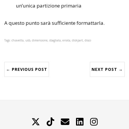
un’unica partizione primaria
A questo punto sarà sufficiente formattarla.
Tags: chiavetta, usb, dimensione, sbagliata, errata, diskpart, disco
← PREVIOUS POST
NEXT POST →
X
TikTok
Contattami
LinkedIn
Instagram