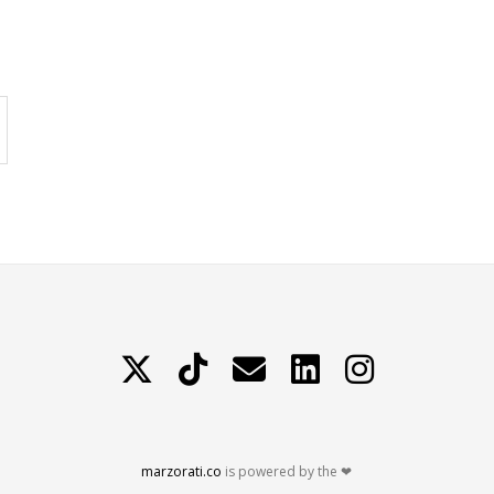
X
TikTok
Contattami
LinkedIn
Instagram
marzorati.co
is powered by the ❤