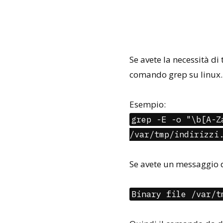
Se avete la necessità di t
comando grep su linux.
Esempio:
grep -E -o "\b[A-Z
/var/tmp/indirizzi
Se avete un messaggio de
Binary file /var/t