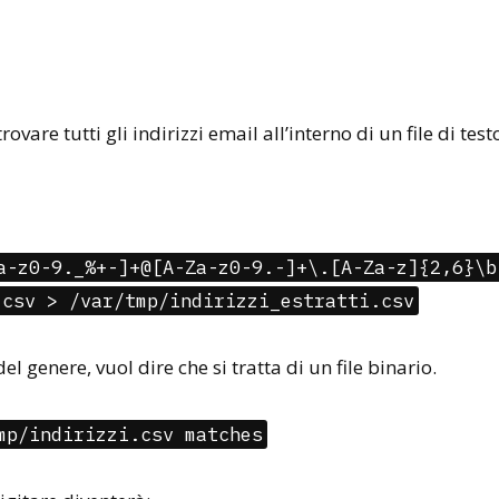
rovare tutti gli indirizzi email all’interno di un file di test
a-z0-9._%+-]+@[A-Za-z0-9.-]+\.[A-Za-z]{2,6}\b
.csv > /var/tmp/indirizzi_estratti.csv
l genere, vuol dire che si tratta di un file binario.
mp/indirizzi.csv matches