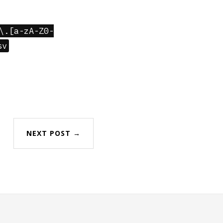
\.[a-zA-Z0-
sv
NEXT POST →