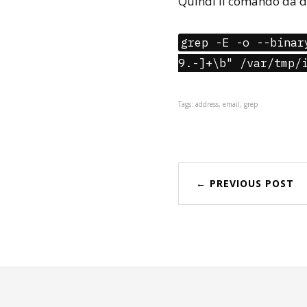
Quindi il comando da di
grep -E -o --binar
9.-]+\b" /var/tmp/
Tags: address, email, grep
← PREVIOUS POST