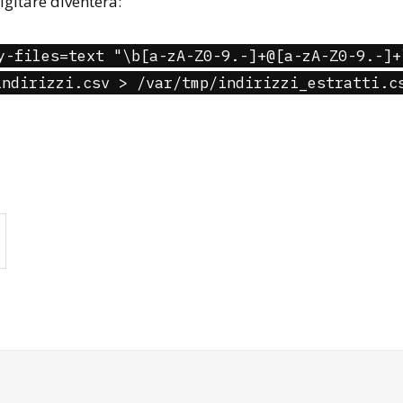
gitare diventerà:
y-files=text "\b[a-zA-Z0-9.-]+@[a-zA-Z0-9.-]+
indirizzi.csv > /var/tmp/indirizzi_estratti.c