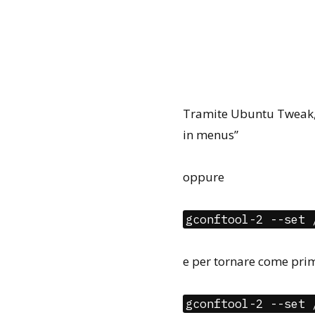
Tramite Ubuntu Tweak, 
in menus”
oppure
gconftool-2 --set 
e per tornare come pri
gconftool-2 --set 