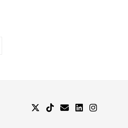
X
TikTok
Contattami
LinkedIn
Instagram