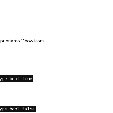
spuntiamo “Show icons
ype bool true
ype bool false