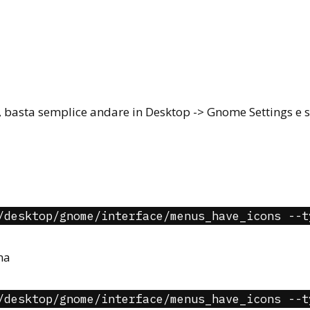
basta semplice andare in Desktop -> Gnome Settings e 
/desktop/gnome/interface/menus_have_icons --t
ma
/desktop/gnome/interface/menus_have_icons --t