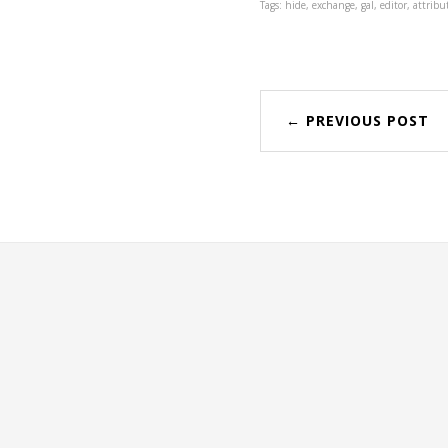
Tags: hide, exchange, gal, editor, attribu
← PREVIOUS POST