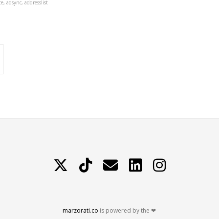
te, adsync, addresslist
X
TikTok
Contattami
LinkedIn
Instagram
marzorati.co
is powered by the ❤