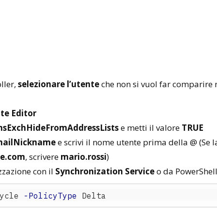
ller,
selezionare l’utente
che non si vuol far comparire 
te Editor
sExchHideFromAddressLists
e metti il valore
TRUE
ailNickname
e scrivi il nome utente prima della @ (Se l
me.com
, scrivere
mario.rossi
)
zzazione con il
Synchronization Service
o da PowerShel
ycle
-PolicyType
Delta