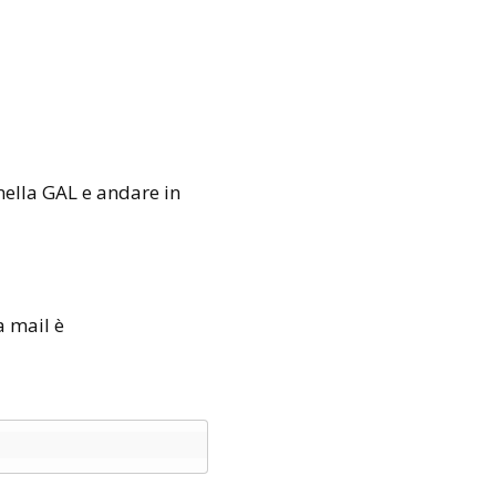
nella GAL e andare in
a mail è
l