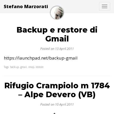
Stefano Marzorati
Togg
Backup e restore di
Gmail
Posted on 13 April 2011
https://launchpad.net/backup-gmail
Tags: backup, gmail, imap, restore
Rifugio Crampiolo m 1784
– Alpe Devero (VB)
Posted on 10 April 2011