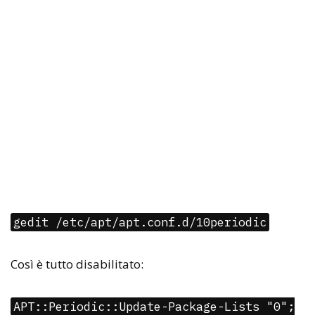
gedit /etc/apt/apt.conf.d/10periodic
Così è tutto disabilitato:
APT::Periodic::Update-Package-Lists "0";