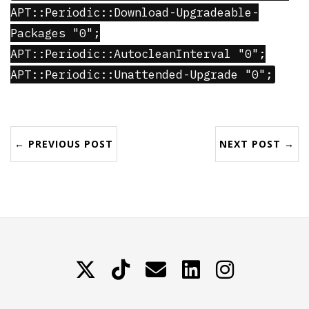
APT::Periodic::Download-Upgradeable-
Packages "0";
APT::Periodic::AutocleanInterval "0";
APT::Periodic::Unattended-Upgrade "0";
← PREVIOUS POST
NEXT POST →
X
TikTok
Contattami
LinkedIn
Instagram