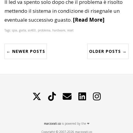
Il led va spento solo dopo che il problema è risolto
mettendo il sistema in condizione di risegnale un
eventuale successivo guasto.
[Read More]
Tags: spia, gialla, as400, problema, hardware, reset
← NEWER POSTS
OLDER POSTS →
X
TikTok
Contattami
LinkedIn
Instagram
marzorati.co
is powered by the ❤
Copyright © 2007-2026 marzorati.co