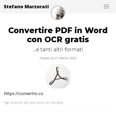
Stefano Marzorati
Togg
Convertire PDF in Word
con OCR gratis
...e tanti altri formati
Posted on 31 March 2022
https://convertio.co
Tags: convertire, pdf, word, online, ocr, free, gratis