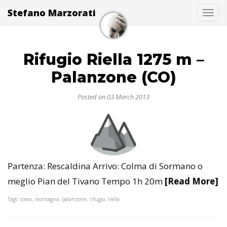
Stefano Marzorati
Togg
Rifugio Riella 1275 m –
Palanzone (CO)
Posted on 03 March 2013
Partenza: Rescaldina Arrivo: Colma di Sormano o
meglio Pian del Tivano Tempo 1h 20m
[Read More]
Tags: como, montagna, palanzone, rifugio, riella