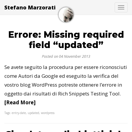
Stefano Marzorati
Togg
Errore: Missing required
field “updated”
Posted on 04 November 2013
Se avete seguito la procedura per essere riconosciuti
come Autori da Google ed eseguito la verifica del
vostro blog WordPress potreste ottenere l’errore in
oggetto dai risultati di Rich Snippets Testing Tool.
[Read More]
Tags: entry-date, updated, wordpress