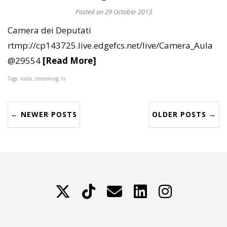
Posted on 29 October 2013
Camera dei Deputati
rtmp://cp143725.live.edgefcs.net/live/Camera_Aula
@29554
[Read More]
Tags: italia, streaming, tv
← NEWER POSTS
OLDER POSTS →
X
TikTok
Contattami
LinkedIn
Instagram