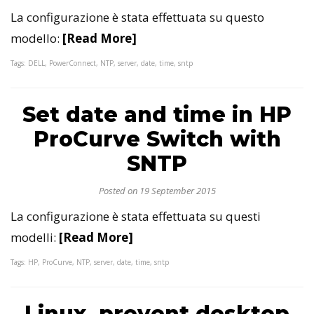
La configurazione è stata effettuata su questo
modello:
[Read More]
Tags: DELL, PowerConnect, NTP, server, date, time, sntp
Set date and time in HP
ProCurve Switch with
SNTP
Posted on 19 September 2015
La configurazione è stata effettuata su questi
modelli:
[Read More]
Tags: HP, ProCurve, NTP, server, date, time, sntp
Linux, prevent desktop