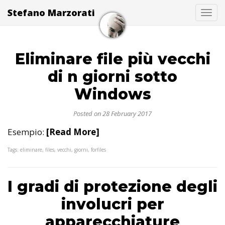
Stefano Marzorati
Togg
Eliminare file più vecchi
di n giorni sotto
Windows
Posted on 28 February 2017
Esempio:
[Read More]
Tags: eliminare, files, vecchi, giorni, forfiles
I gradi di protezione degli
involucri per
apparecchiature