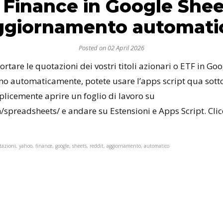
 Finance in Google Shee
ggiornamento automati
Posted on 02 April 2026
rtare le quotazioni dei vostri titoli azionari o ETF in Go
no automaticamente, potete usare l’apps script qua sotto
licemente aprire un foglio di lavoro su
spreadsheets/ e andare su Estensioni e Apps Script. Clicc
otazioni, yahoo, finance, google, sheets, reddit, aggiornamento, automatico