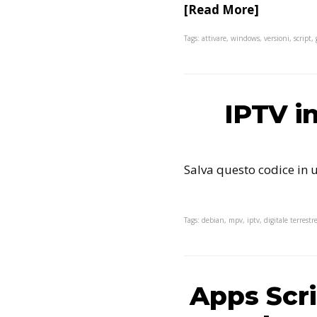
[Read More]
Tags: attivare, windows, versioni, script, 
IPTV i
Salva questo codice in 
Tags: debian, mpv, iptv, digitale terrestr
Apps Scri