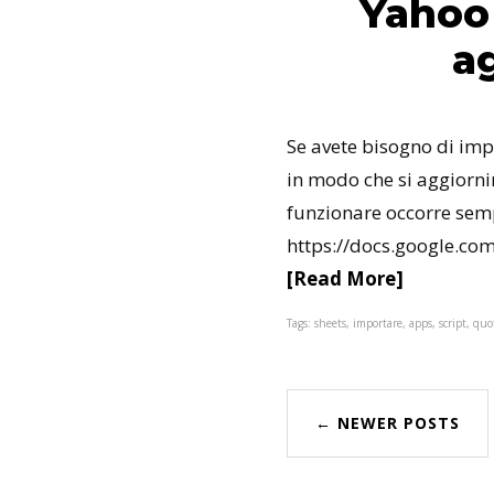
Yahoo
a
Se avete bisogno di impo
in modo che si aggiorni
funzionare occorre semp
https://docs.google.com/
[Read More]
Tags: sheets, importare, apps, script, qu
← NEWER POSTS