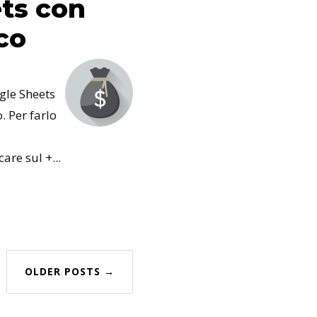
ts con
co
ogle Sheets
. Per farlo
are sul +...
OLDER POSTS →