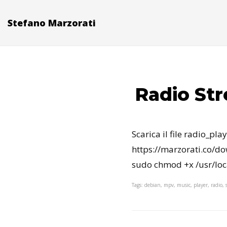
Stefano Marzorati
Radio Str
Scarica il file radio_p
https://marzorati.co/d
sudo chmod +x /usr/loc
Tags: debian, mpv, music, player, radio,