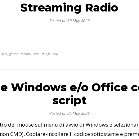
Streaming Radio
Posted on 30 May 2026
 m2o, gabber, techno, jazz, lounge, pop
re Windows e/o Office 
script
Posted on 25 May 2026
destro del mouse sul menu di avvio di Windows e seleziona
non CMD). Copiare-incollare il codice sottostante e preme