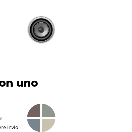
con uno
re
re invio: