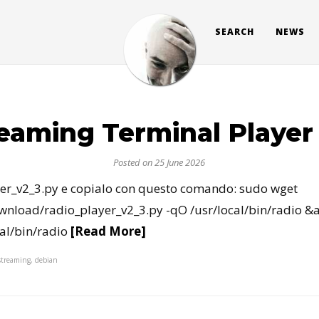
SEARCH
NEWS
eaming Terminal Player
Posted on 25 June 2026
layer_v2_3.py e copialo con questo comando: sudo wget
ownload/radio_player_v2_3.py -qO /usr/local/bin/radio
al/bin/radio
[Read More]
 streaming, debian