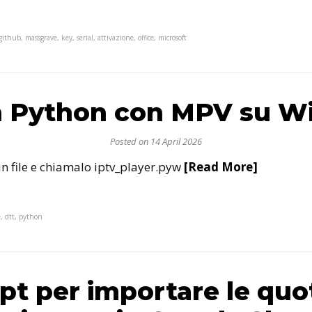
github, massgrave, key, serial, attivazione, office, microsoft
n Python con MPV su 
Posted on 14 April 2026
un file e chiamalo iptv_player.pyw
[Read More]
e, dtt, python
pt per importare le quo