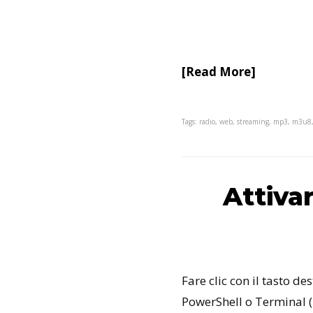
[Read More]
Tags: radio, web, streaming, mp3, m3u8,
Attiva
Fare clic con il tasto 
PowerShell o Terminal (