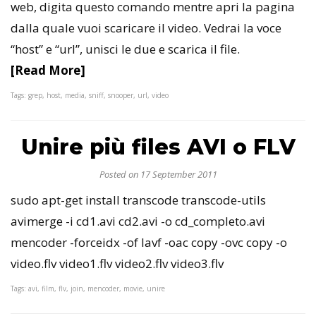
web, digita questo comando mentre apri la pagina
dalla quale vuoi scaricare il video. Vedrai la voce
“host” e “url”, unisci le due e scarica il file.
[Read More]
Tags: grep, host, media, sniff, snooper, url, video
Unire più files AVI o FLV
Posted on 17 September 2011
sudo apt-get install transcode transcode-utils
avimerge -i cd1.avi cd2.avi -o cd_completo.avi
mencoder -forceidx -of lavf -oac copy -ovc copy -o
video.flv video1.flv video2.flv video3.flv
Tags: avi, film, flv, join, mencoder, movie, unire