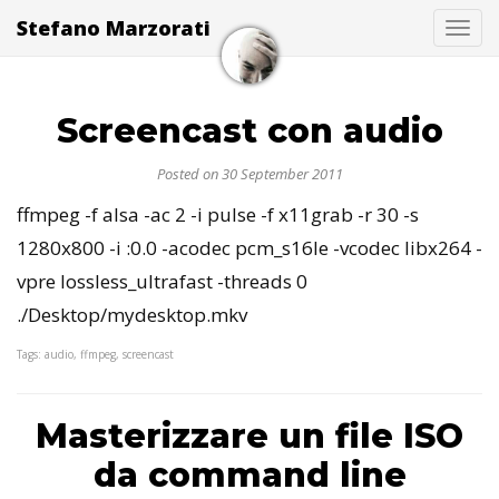
Stefano Marzorati
Togg
Screencast con audio
Posted on 30 September 2011
ffmpeg -f alsa -ac 2 -i pulse -f x11grab -r 30 -s
1280x800 -i :0.0 -acodec pcm_s16le -vcodec libx264 -
vpre lossless_ultrafast -threads 0
./Desktop/mydesktop.mkv
Tags: audio, ffmpeg, screencast
Masterizzare un file ISO
da command line