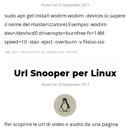
Posted on 19 September 2011
sudo apt-get install wodim wodim -devices (x sapere
il nome del masterizzatore) Esempio: wodim
dev=/dev/scd0 driveropts=burnfree fs=14M
speed=10 -dao -eject -overburn -v fileiso.iso
Tags: burn, command line, iso, masterizzare, terminal
Url Snooper per Linux
Posted on 18 September 2011
Per scoprire le url di video o audio da una pagina