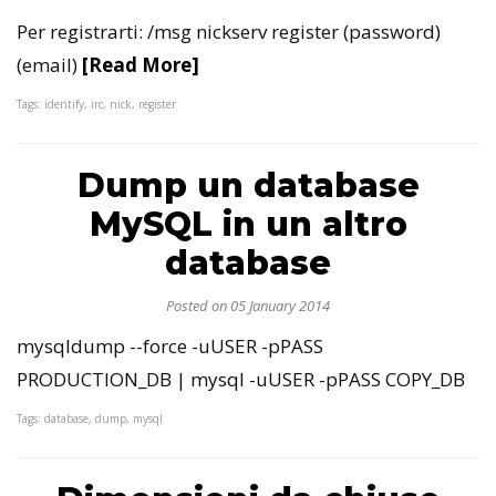
Per registrarti: /msg nickserv register (password)
(email)
[Read More]
Tags: identify, irc, nick, register
Dump un database
MySQL in un altro
database
Posted on 05 January 2014
mysqldump --force -uUSER -pPASS
PRODUCTION_DB | mysql -uUSER -pPASS COPY_DB
Tags: database, dump, mysql