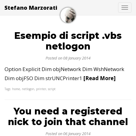
Stefano Marzorati
Togg
Esempio di script .vbs
netlogon
Posted on 08 January 2014
Option Explicit Dim objNetwork Dim WshNetwork
Dim objFSO Dim strUNCPrinter1
[Read More]
Tags: home, netlogon, printer, script
You need a registered
nick to join that channel
Posted on 06 January 2014